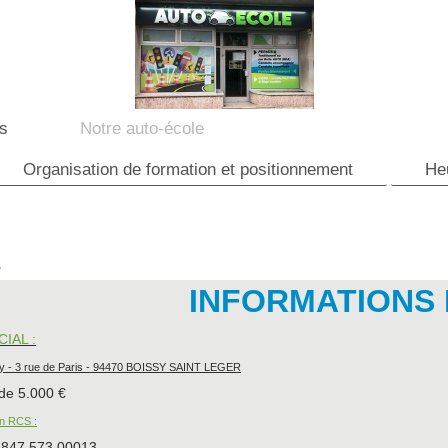
fs
Notre auto-école
Organisation de formation et positionnement
He
INFORMATIONS
CIAL :
y - 3 rue de Paris - 94470 BOISSY SAINT LEGER
 de 5.000 €
on RCS :
 847 573 00013