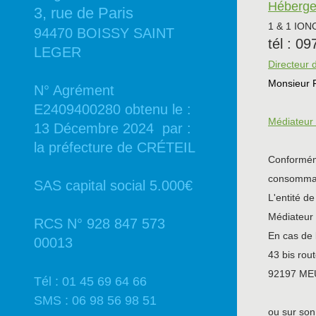
Hébergeu
3, rue de Paris
1 & 1 ION
94470 BOISSY SAINT
tél : 0
LEGER
Directeur d
Monsieur 
N° Agrément
E2409400280 obtenu le :
Médiateur
13 Décembre 2024 par :
la préfecture de CRÉTEIL
Conforméme
consommat
SAS capital social 5.000€
L'entité de
Médiateu
RCS N° 928 847 573
En cas de 
00013
43 bis rou
92197 M
Tél : 01 45 69 64 66
SMS : 06 98 56 98 51
ou sur son 