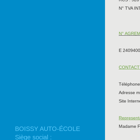
N° TVA I
N° AGREM
E 2409400
CONTACT 
Téléphone 
Adresse m
Site Intern
Representa
Madame F
BOISSY AUTO-ÉCOLE
Siège social :