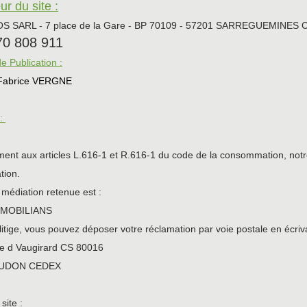
r du site :
OS SARL - 7 place de la Gare - BP 70109 - 57201 SARREGUEMINES
970 808 911
e Publication :
Fabrice VERGNE
 :
nt aux articles L.616-1 et R.616-1 du code de la consommation, notre 
ion.
 médiation retenue est :
r MOBILIANS
litige, vous pouvez déposer votre réclamation par voie postale en écri
te d Vaugirard CS 80016
EUDON CEDEX
site :