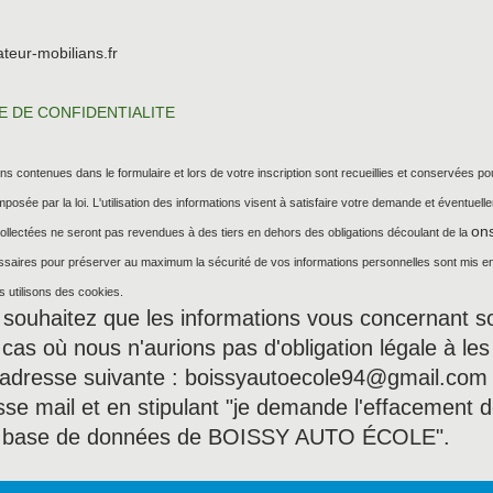
eur-mobilians.fr
E DE CONFIDENTIALITE
ons contenues dans le formulaire et lors de votre inscription sont recueillies et conservées 
mposée par la loi. L'utilisation des informations visent à satisfaire votre demande et éventu
on
collectées ne seront pas revendues à des tiers en dehors des obligations découlant de la
ssaires pour préserver au maximum la sécurité de vos informations personnelles sont mis en 
us utilisons des cookies.
 souhaitez que les informations vous concernant s
 cas où nous n'aurions pas d'obligation légale à l
l'adresse suivante : boissyautoecole94@gmail.com
sse mail et en stipulant "je demande l'effacement
a base de données de BOISSY AUTO ÉCOLE".