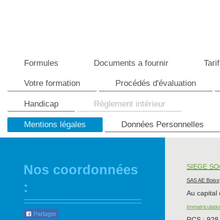
Formules
Documents a fournir
Tari
Votre formation
Procédés d'évaluation
Handicap
Règlement intérieur
Mentions légales
Données Personnelles
Nos coordonnées
SIEGE S
O
SAS AE Boiss
:
Au capital
Immatriculati
Partager
RCS : 928