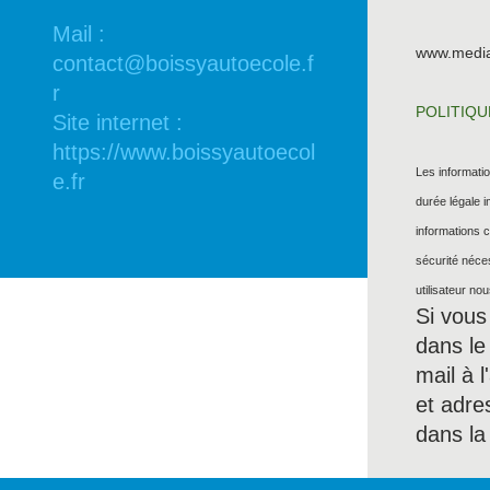
Mail :
www.mediat
contact@boissyautoecole.f
r
POLITIQU
Site internet :
https://www.boissyautoecol
Les informati
e.fr
durée légale i
informations 
sécurité néce
utilisateur no
Si vous
dans le
mail à 
et adre
dans l